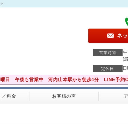
ック
ネッ
午
営業時間
(
日
定休日
土曜日 午後も営業中 河内山本駅から徒歩1分 LINE予約O
ー／料金
お客様の声