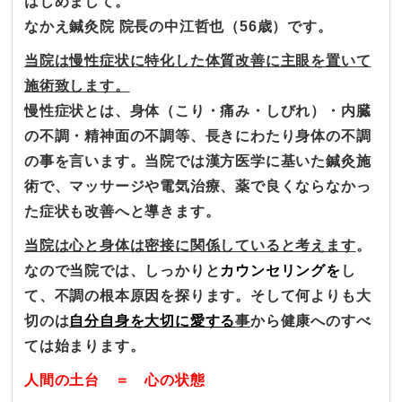
はじめまして。
なかえ鍼灸院 院長の中江哲也（56歳）です。
当院は慢性症状に特化した体質改善に主眼を置いて
施術致します。
慢性症状とは、身体（こり・痛み・しびれ）・内臓
の不調・精神面の不調等、長きにわたり身体の不調
の事を言います。当院では漢方医学に基いた鍼灸施
術で、マッサージや電気治療、薬で良くならなかっ
た症状も改善へと導きます。
当院は心と身体は密接に関係していると考えます
。
なので当院では、しっかりと
カウンセリングを
し
て、不調の根本原因を探ります。そして何よりも大
切のは
自分自身を大切に愛する
事
から健康へのすべ
ては始まります。
人間の土台 ＝ 心の状態