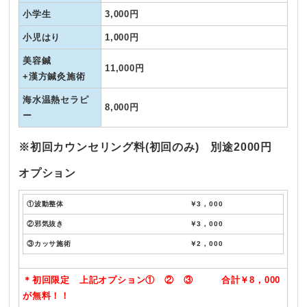
小学生
3,000円
小児はり
1,000円
美容鍼
11,000円
+漢方鍼灸施術
海水温熱セラピ
8,000円
ー
※初回カウンセリング料(初回のみ) 別途2000円
オプション
①波動整体 ￥3，000
②邪気抜き ￥3，000
③カッサ施術 ￥2，000
＊初回限定 上記オプション① ② ③ 合計￥8，000
が無料！！