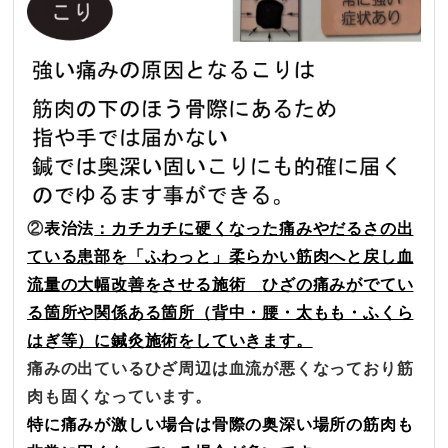
②
表治法
：カチカチに硬くなった痛みやだるさの出
ている患部を「ふわっと」柔らかい筋肉へと戻し血
流量の大幅改善をさせる施術
ひざの痛みがでてい
る箇所や関係ある箇所（背中・腰・太もも・ふくら
はぎ等）に鍼灸施術をしていきます。
痛みの出ているひざ周辺は血流が悪くなっており筋
肉も固くなっています。
特に痛みが激しい場合は骨際の奥深い場所の筋肉も