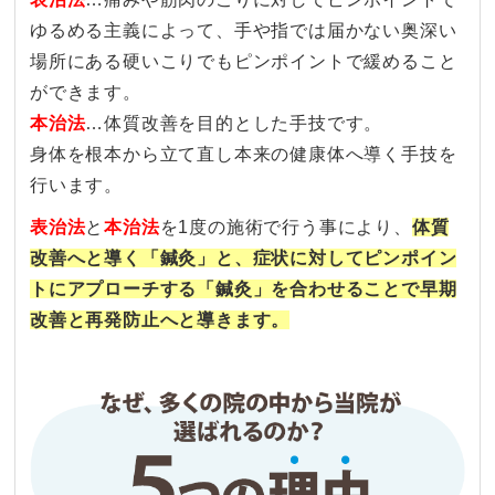
ゆるめる主義によって、手や指では届かない奥深い
場所にある硬いこりでもピンポイントで緩めること
ができます。
本治法
…体質改善を目的とした手技です。
身体を根本から立て直し本来の健康体へ導く手技を
行います。
表治法
と
本治法
を1度の施術で行う事により、
体質
改善へと導く「鍼灸」と、症状に対してピンポイン
トにアプローチする「鍼灸」を合わせることで早期
改善と再発防止へと導きます。