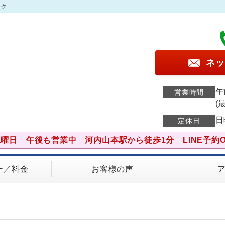
ック
ネッ
午
営業時間
(
日
定休日
土曜日 午後も営業中 河内山本駅から徒歩1分 LINE予約O
ー／料金
お客様の声