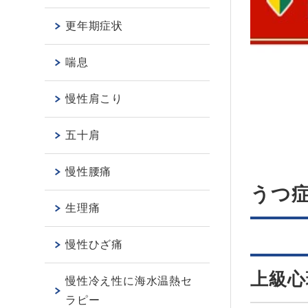
更年期症状
喘息
慢性肩こり
五十肩
慢性腰痛
うつ
生理痛
慢性ひざ痛
上級心
慢性冷え性に海水温熱セ
ラピー